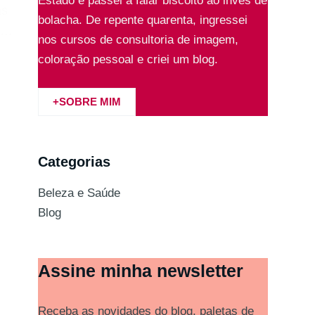
Estado e passei a falar biscoito ao invés de
as
bolacha. De repente quarenta, ingressei
,…
nos cursos de consultoria de imagem,
coloração pessoal e criei um blog.
+SOBRE MIM
Categorias
Beleza e Saúde
Blog
Assine minha newsletter
Receba as novidades do blog, paletas de