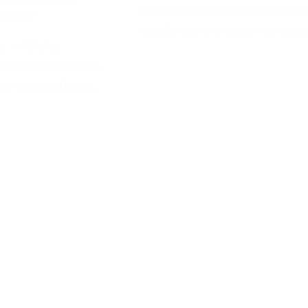
As roupas esportivas deixam 
OARD
academias e invadem as ruas
 estilistas,
emos uma coleção,
no nosso público…