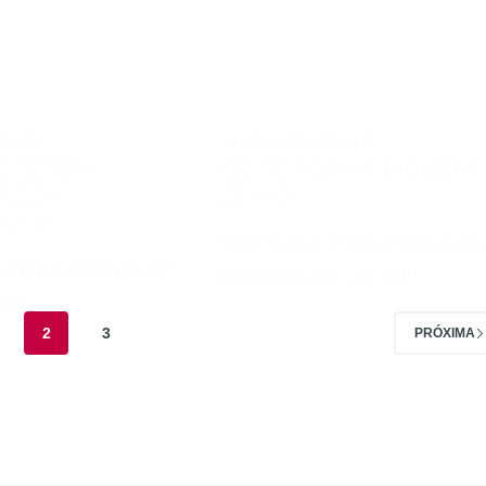
E 2017
18 DE JANEIRO DE 2017
OMBINAR
COMO USAR A JAQUETA
 ROSA
JEANS
RADO
Vamos falar sobre como usar 
erior eu falei da cor
jaqueta jeans, um item…
iu as…
2
3
PRÓXIMA