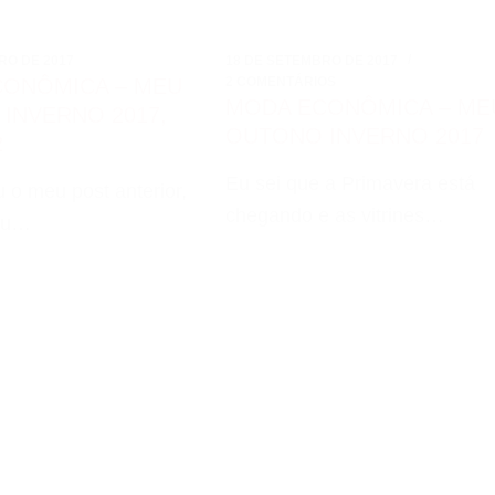
RO DE 2017
18 DE SETEMBRO DE 2017
CONÔMICA – MEU
2 COMENTÁRIOS
MODA ECONÔMICA – ME
INVERNO 2017,
OUTONO INVERNO 2017
2
Eu sei que a Primavera está
u o meu post anterior,
chegando e as vitrines…
eu…