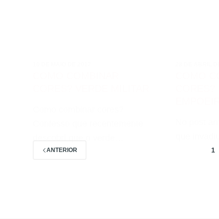
10 DE MAIO DE 2017
28 DE ABRIL D
COMO COMBINAR
COMO C
CORES? VERDE MILITAR
CORES?
EMPOEI
Como combinar cores?
No post ant
Confesso que recentemente
que invad
descobri que o verde…
1
ANTERIOR