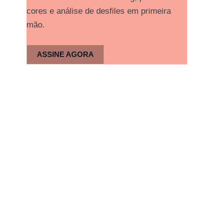
cores e análise de desfiles em primeira
mão.
U
ASSINE AGORA