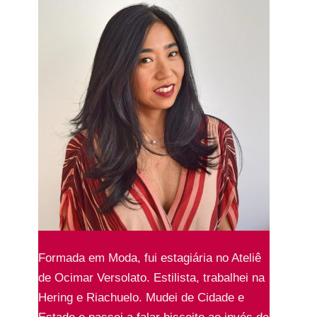
Formada em Moda, fui estagiária no Ateliê
de Ocimar Versolato. Estilista, trabalhei na
Hering e Riachuelo. Mudei de Cidade e