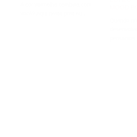
A cor vermelha combina com
MOOD B
você? Aqui neste post eu…
Quando nós,
desenvolv
pensamos 